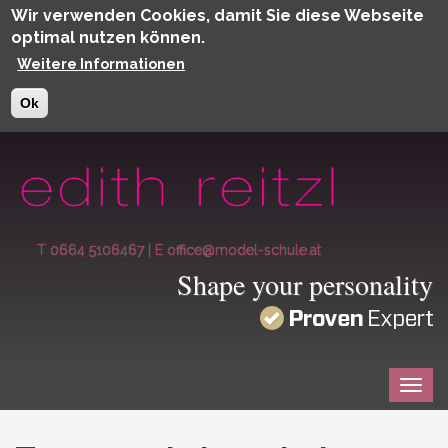
Wir verwenden Cookies, damit Sie diese Webseite
optimal nutzen können.
Weitere Informationen
Ok
Direkt zum Inhalt
T 0664 5106467
|
E office@model-schule.at
Shape your personality
Togg
navig