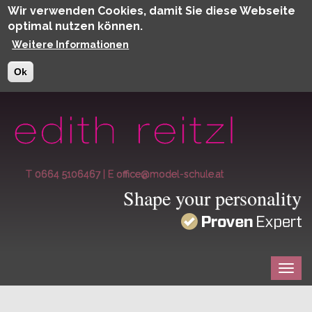
Wir verwenden Cookies, damit Sie diese Webseite
optimal nutzen können.
Weitere Informationen
Ok
Direkt zum Inhalt
T 0664 5106467
|
E office@model-schule.at
Shape your personality
Togg
navig