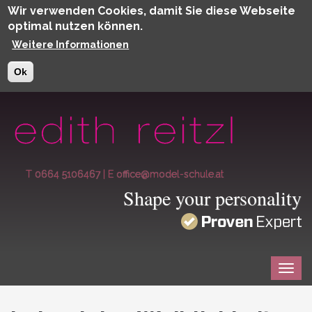
Wir verwenden Cookies, damit Sie diese Webseite
optimal nutzen können.
Weitere Informationen
Ok
Direkt zum Inhalt
T 0664 5106467
|
E office@model-schule.at
Shape your personality
Togg
navig